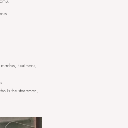
õõmu.
ness
 madrus, tüürimees,
".
who is the steersman,