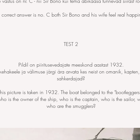
 vastus on nr. C - nii Sir Bono kui tema abikaasa tunnevad siirast r
 correct answer is no. C both Sir Bono and his wife feel real happi
TEST 2
Pildil on piiritusevedajate meeskond aastast 1932.
ehakeele ja välimuse järgi ära arvata kes neist on omanik, kapten,
sahkerdajad?
his picture is taken in 1932. The boat belonged to the "bootleggers`
o is the owner of the ship, who is the captain, who is the sailor, 
who are the smugglers?