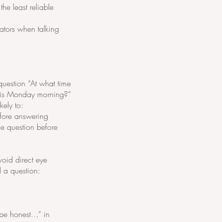
he least reliable
rators when talking
uestion “At what time
 this Monday morning?”
kely to:
efore answering
he question before
void direct eye
 a question:
be honest…” in