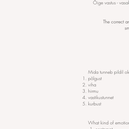
Õige vastus - vas
The correct an
sm
Mida tunneb pildil o
põlgust
viha
hirmu
vastikustunnet
kurbust
What kind of emotion 