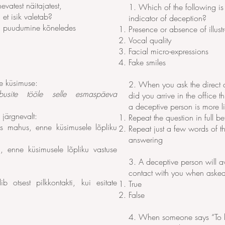
evatest näitajatest,
1. Which of the following is t
, et isik valetab?
indicator of deception?
õi puudumine kõneledes
Presence or absence of illust
Vocal quality
Facial micro-expressions
Fake smiles
se küsimuse:
2. When you ask the direct q
usite tööle selle esmaspäeva
did you arrive in the office
a deceptive person is more li
b järgnevalt:
Repeat the question in full b
es mahus, enne küsimusele lõpliku
Repeat just a few words of t
answering
 enne küsimusele lõpliku vastuse
3. A deceptive person will a
contact with you when asked
ib otsest pilkkontakti, kui esitate
True
False
4. When someone says “To 