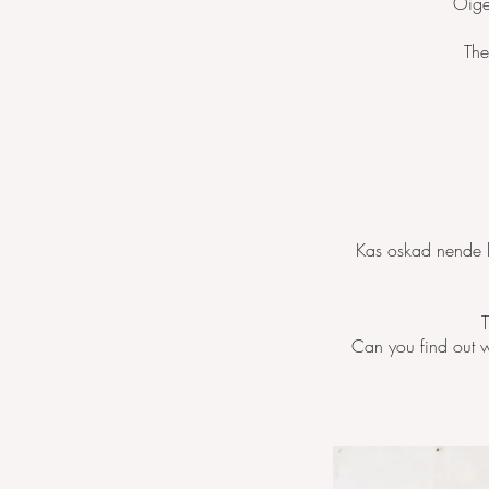
Õige
The
Kas oskad nende k
T
Can you find out wh