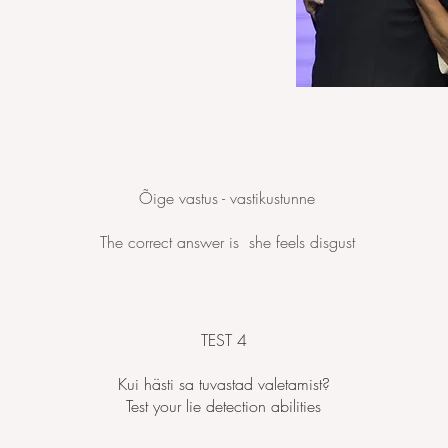
Õige vastus - vastikustunne
The correct answer is she feels disgust
TEST 4
Kui hästi sa tuvastad valetamist?
Test your lie detection abilities