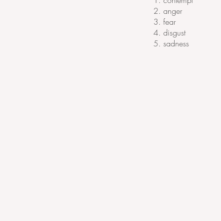
1. contempt
2. anger
3. fear
4. disgust
5. sadness