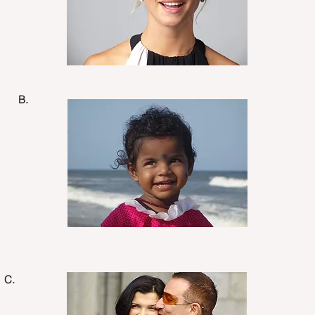
B.
C.