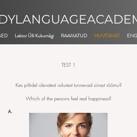
DYLANGUAGEACADEM
SED
Lektor Ülli Kukumägi
RAAMATUD
HUVITAVAT
EN
TEST 1
Kes piltidel olevatest isikutest tunnevad siirast rõõmu?
Which of the persons feel real happiness?
A.