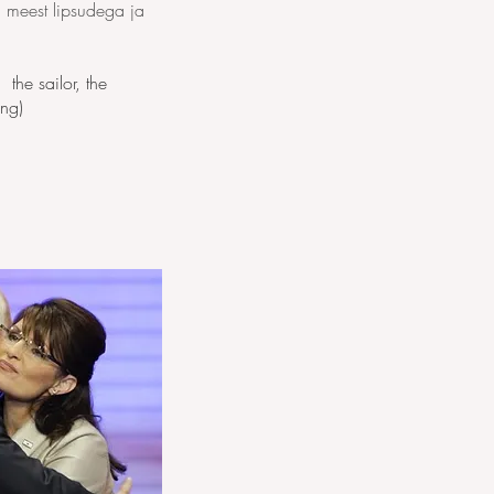
 meest lipsudega ja
 the sailor, the
ing)