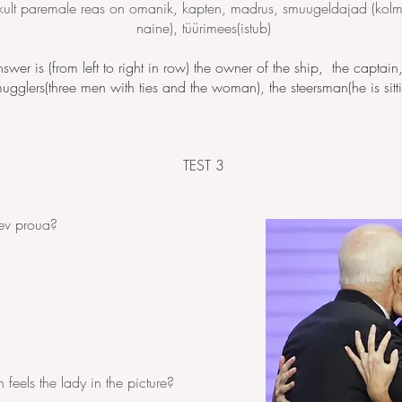
akult paremale reas on omanik, kapten, madrus, smuugeldajad (kolm
naine), tüürimees(istub)
swer is (from left to right in row) the owner of the ship, the captain,
ugglers(three men with ties and the woman), the steersman(he is sitt
TEST 3
lev proua?
feels the lady in the picture?