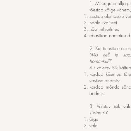
1. Missugune alljärgn
tõestab
kõige vähem
zestide olemasolu v
hääle kvaliteet
näo mikroilmed
ebasiirad naeratused
2. Kui te esitate otse
"Mis kell te saab
hommikul?"
,
siis valetav isik käitu
kordab küsimust täi
vastuse andmist
kordab mõnda sõna,
andmist
3. Valetav isik väld
küsimusi?
õige
vale