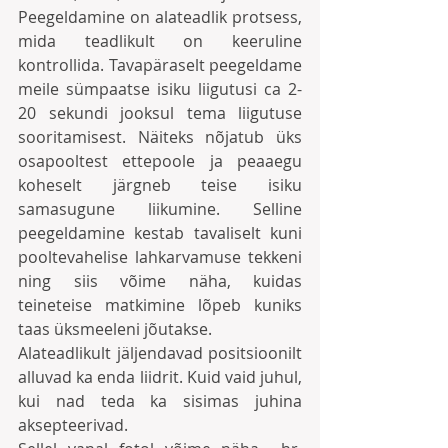
Peegeldamine on alateadlik protsess, 
mida teadlikult on keeruline 
kontrollida. Tavapäraselt peegeldame 
meile sümpaatse isiku liigutusi ca 2-
20 sekundi jooksul tema liigutuse 
sooritamisest. Näiteks nõjatub üks 
osapooltest ettepoole ja peaaegu 
koheselt järgneb teise isiku 
samasugune liikumine. Selline 
peegeldamine kestab tavaliselt kuni 
pooltevahelise lahkarvamuse tekkeni 
ning siis võime näha, kuidas 
teineteise matkimine lõpeb kuniks 
taas üksmeeleni jõutakse.
Alateadlikult jäljendavad positsioonilt 
alluvad ka enda liidrit. Kuid vaid juhul, 
kui nad teda ka sisimas juhina 
aksepteerivad.