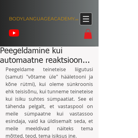
BODYLANGUAGEACADEMY.
ee
Peegeldamine kui
automaatne reaktsioon...
Peegeldame teineteise liigutusi 
(samuti "võtame üle" hääletooni ja 
kõne rütmi), kui oleme sünkroonis 
ehk teisisõnu, kui tunneme teineteise 
kui isiku suhtes sümpaatiat. See ei 
tähenda pelgalt, et vastaspool on 
meile sümpaatne kui vastassoo 
esindaja, vaid ka üldisemalt seda, et 
meile meeldivad näiteks tema 
mõtted, teod, tema isiksus jne.