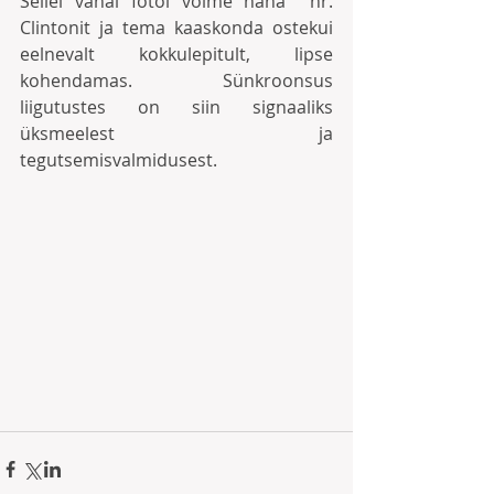
Sellel vanal fotol võime näha  hr. 
Clintonit ja tema kaaskonda ostekui 
eelnevalt kokkulepitult, lipse 
kohendamas. Sünkroonsus 
liigutustes on siin signaaliks 
üksmeelest ja 
tegutsemisvalmidusest.