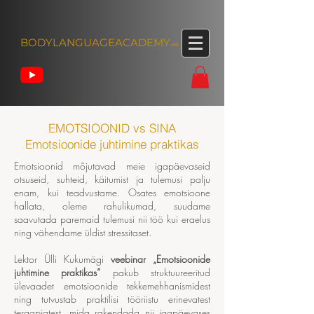
BODYLANGUAGEACADEMY.
ee
EMOTSIOONID vs SINA
Emotsioonide juhtimine praktikas
Emotsioonid mõjutavad meie igapäevaseid
otsuseid, suhteid, käitumist ja tulemusi palju
enam, kui teadvustame. Osates emotsioone
hallata, oleme rahulikumad, suudame
saavutada paremaid tulemusi nii töö kui eraelus
ning vähendame üldist stressitaset.
Lektor Ülli Kukumägi
veebinar „Emotsioonide
juhtimine praktikas“
pakub struktuureeritud
ülevaadet emotsioonide tekkemehhanismidest
ning tutvustab praktilisi tööriistu erinevatest
teraapiatest, mida rakendada nii igapäevases