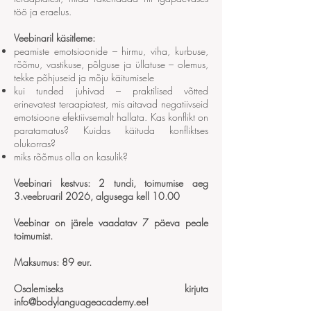
töö ja eraelus.
Veebinaril käsitleme:
peamiste emotsioonide – hirmu, viha, kurbuse,
rõõmu, vastikuse, põlguse ja üllatuse – olemus,
tekke põhjuseid ja mõju käitumisele
kui tunded juhivad – praktilised võtted
erinevatest teraapiatest, mis aitavad negatiivseid
emotsioone efektiivsemalt hallata. Kas konflikt on
paratamatus? Kuidas käituda konfliktses
olukorras?
miks rõõmus olla on kasulik?
Veebinari kestvus: 2 tundi, toimumise aeg
3.veebruaril 2026, algusega kell 10.00
Veebinar on järele vaadatav 7 päeva peale
toimumist.
Maksumus: 89 eur.
Osalemiseks kirjuta
info@bodylanguageacademy.ee
!