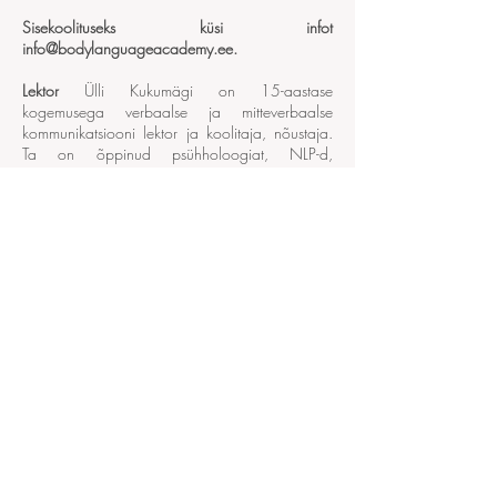
Sisekoolituseks küsi infot
info@bodylanguageacademy.ee
.
Lektor
Ülli Kukumägi on 15-aastase
kogemusega verbaalse ja mitteverbaalse
kommunikatsiooni lektor ja koolitaja, nõustaja.
Ta on õppinud psühholoogiat, NLP-d,
sõltuvushäirete ravimetoodikaid, lahenduskeskset
lühiteraapiat, hüpnoteraapiat, jt teraapiaviise,
olnud juhtimisteaduste doktorantuuris, sh
õppinud Paul Ekman International Groupis.
Ülli Kukumägi on raamatute „Kehakeel
armastuses ja flirdis“,
„Lastest, emotsioonidest ja
kehakeelest“
ning „Tumedad tegelased meie
keskel“ autor.
KONTAKT
BODYLANGUAGEACADEMY OÜ
TUUKRI 19 , TALLINN 10152,
EESTI
VABARIIK
INFO @ BODYLANGUAGEACADEMY.EE