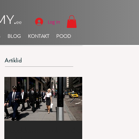
Y.
Log In
ee
G
BLOG
KONTAKT
POOD
Artiklid
Peegeldame, kui oleme ühel
Me pöördume, kald