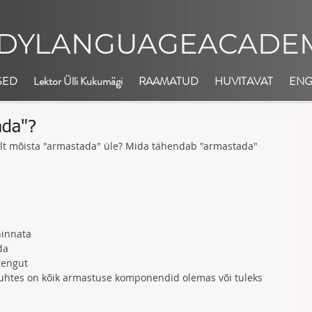
DYLANGUAGEACADEM
SED
Lektor Ülli Kukumägi
RAAMATUD
HUVITAVAT
EN
ada"?
lt mõista "armastada" üle? Mida tähendab "armastada" 
innata  
a  
engut  
suhtes on kõik armastuse komponendid olemas või tuleks 