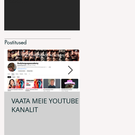
meelel...
naaldume nende ini
suunas, kes meile
meeldivad...
Postitused
VAATA MEIE YOUTUBE`I
MUUSIKA MÕJ
KANALIT