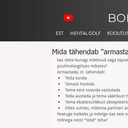
BO
EST
MENTAL GOLF
KOOLITU
Mida tähendab "armast
kas olete kunagi mõelnud väga täpse
psühholoogilises mõistes? 
Armastada, st. tähendab:  
Teda tunda  
Temast hoolida  
Tema eest soovida vastutada  
Teda austada ja tema väärikust h
Tema ebatäisulikkust aksepteerid
Olles suhtes, mõlema partneri ar
Peatuge hetkeks ja mõelge-kas teie 
mõnega neist "tööd" teha? 