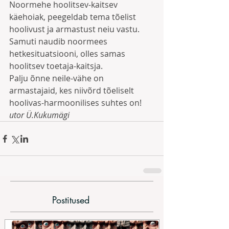
Noormehe hoolitsev-kaitsev 
käehoiak, peegeldab tema tõelist 
hoolivust ja armastust neiu vastu. 
Samuti naudib noormees 
hetkesituatsiooni, olles samas 
hoolitsev toetaja-kaitsja. 
Palju õnne neile-vähe on 
armastajaid, kes niivõrd tõeliselt 
hoolivas-harmoonilises suhtes on! 
utor Ü.Kukumägi
Postitused