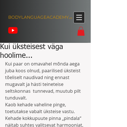
BODYLANGUAGEACADEMY.
ee
Kui üksteisest väga
hoolime...
Kui paar on omavahel mõnda aega 
juba koos olnud, paarilised üksteist 
tõeliselt naudivad ning ennast 
mugavalt ja hästi teineteise 
seltskonnas  tunnevad, muutub pilt 
tunduvalt. 
Kaob kehade vaheline pinge, 
toetutakse vabalt üksteise vastu. 
Kehade kokkupuute pinna „pindala“ 
näitab suhtes valitsevat harmooniat, 