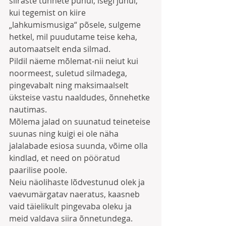
siiraste tunnete puhul, isegi juhul, 
kui tegemist on kiire 
„lahkumismusiga“ põsele, sulgeme 
hetkel, mil puudutame teise keha, 
automaatselt enda silmad. 
Pildil näeme mõlemat-nii neiut kui 
noormeest, suletud silmadega, 
pingevabalt ning maksimaalselt 
üksteise vastu naaldudes, õnnehetke 
nautimas. 
Mõlema jalad on suunatud teineteise 
suunas ning kuigi ei ole näha 
jalalabade esiosa suunda, võime olla 
kindlad, et need on pööratud 
paarilise poole. 
Neiu näolihaste lõdvestunud olek ja 
vaevumärgatav naeratus, kaasneb 
vaid täielikult pingevaba oleku ja 
meid valdava siira õnnetundega. 